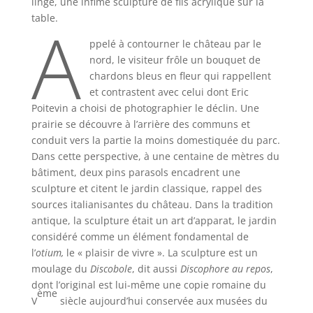
linge, une infime sculpture de fils acrylique sur la
A
table.
ppelé à contourner le château par le
nord, le visiteur frôle un bouquet de
chardons bleus en fleur qui rappellent
et contrastent avec celui dont Eric
Poitevin a choisi de photographier le déclin. Une
prairie se découvre à l’arrière des communs et
conduit vers la partie la moins domestiquée du parc.
Dans cette perspective, à une centaine de mètres du
bâtiment, deux pins parasols encadrent une
sculpture et citent le jardin classique, rappel des
sources italianisantes du château. Dans la tradition
antique, la sculpture était un art d’apparat, le jardin
considéré comme un élément fondamental de
l’
otium,
le « plaisir de vivre ». La sculpture est un
moulage du
Discobole
, dit aussi
Discophore au repos
,
dont l’original est lui-même une copie romaine du
ème
V
siècle aujourd’hui conservée aux musées du