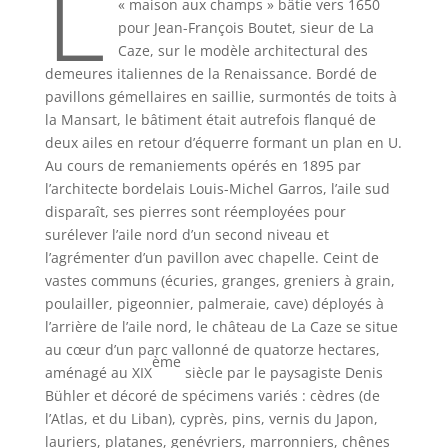
L
« maison aux champs » bâtie vers 1650
pour Jean-François Boutet, sieur de La
Caze, sur le modèle architectural des
demeures italiennes de la Renaissance. Bordé de
pavillons gémellaires en saillie, surmontés de toits à
la Mansart, le bâtiment était autrefois flanqué de
deux ailes en retour d’équerre formant un plan en U.
Au cours de remaniements opérés en 1895 par
l’architecte bordelais Louis-Michel Garros, l’aile sud
disparaît, ses pierres sont réemployées pour
surélever l’aile nord d’un second niveau et
l’agrémenter d’un pavillon avec chapelle. Ceint de
vastes communs (écuries, granges, greniers à grain,
poulailler, pigeonnier, palmeraie, cave) déployés à
l’arrière de l’aile nord, le château de La Caze se situe
au cœur d’un parc vallonné de quatorze hectares,
ème
aménagé au XIX
siècle par le paysagiste Denis
Bühler et décoré de spécimens variés : cèdres (de
l’Atlas, et du Liban), cyprès, pins, vernis du Japon,
lauriers, platanes, genévriers, marronniers, chênes